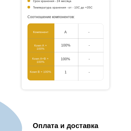
Срок хранения - 24 месяца
Температура хранения - от - 10С до +35С
Соотношение компонентов:
А
-
Компонент
100%
-
Комп А =
100%
Комп А+В =
100%
-
100%
Комп В = 100%
1
-
Оплата и доставка