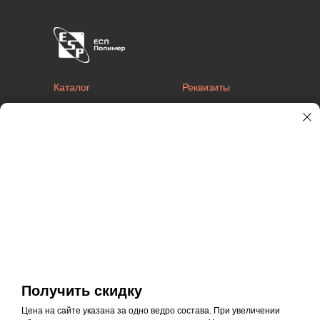
Каталог
Реквизиты
Типы объектов
Отзывы
Готовые решения
Контакты
Наш адрес в Москве
117545, Москва, 1-й Дорожный проезд, 6с3
Телефон
Email
Получить скидку
+7 (495) 477-51-42
mos@esp.ru
Цена на сайте указана за одно ведро состава. При увеличении