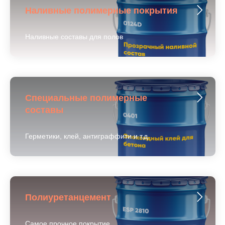
Наливные полимерные покрытия
Наливные составы для полов
Специальные полимерные
составы
Герметики, клей, антиграффити и т.д.
Полиуретанцемент
Самое прочное покрытие