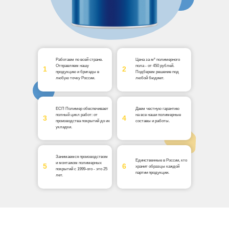
Работаем по всей стране.
Цена за м² полимерного
Отправляем нашу
пола - от 450 рублей.
1
2
продукцию и бригады в
Подберем решение под
любую точку России.
любой бюджет.
ЕСП Полимер обеспечивает
Даем честную гарантию
полный цикл работ: от
на все наши полимерные
3
4
производства покрытий до их
составы и работы.
укладки.
Занимаемся производством
Единственные в России, кто
и монтажом полимерных
5
6
хранит образцы каждой
покрытий с 1999-ого - это 25
партии продукции.
лет.