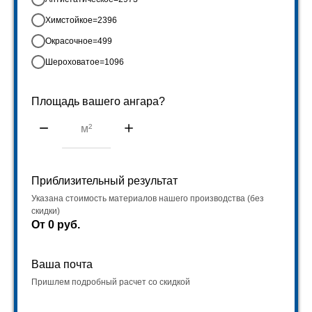
Химстойкое=2396
Стоимость наших
Отправляем нашу
полимерных составов на
продукцию и бригады в
га
Окрасочное=499
м² - от 328 руб.
любую точку России
Шероховатое=1096
Площадь вашего ангара?
Приблизительный результат
Указана стоимость материалов нашего производства (без
скидки)
От
0
руб.
Ваша почта
Пришлем подробный расчет со скидкой