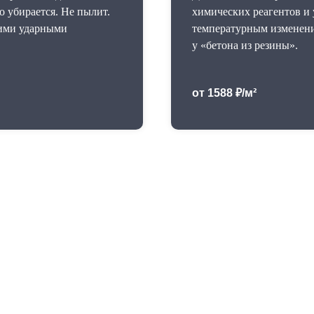
о убирается. Не пылит.
химических реагентов и
кими ударными
температурным изменения
у «бетона из резины».
от 1588 ₽/м²