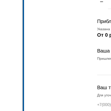
Прибл
Указана
От
0
Ваша 
Пришлем
Ваш 
Для уто