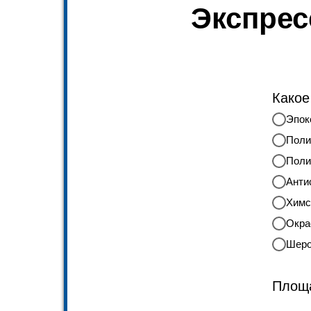
Экспрес
Какое
Эпок
Поли
Поли
Анти
Химс
Окра
Шеро
Площа