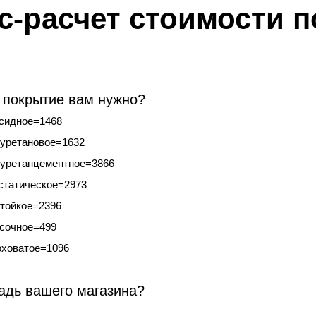
с-расчет стоимости 
 покрытие вам нужно?
сидное=1468
уретановое=1632
уретанцементное=3866
статическое=2973
тойкое=2396
сочное=499
ховатое=1096
дь вашего магазина?