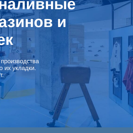
наливные
азинов и
ек
 производства
о их укладки.
т.